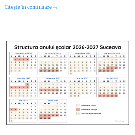
„Structura
Citește în continuare
→
anului
școlar
2026-
2027
Ilfov”