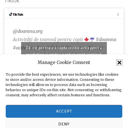
Tiktok
@doamna.org
Activități de toamnă pentru copii
#doamna
#activitati
#copii
#elevi
#toamna
#frunze
Dă clic pentru a accepta cookie-urile pentru
marketing și pentru a activa acest conținut
Manage Cookie Consent
♬ Famous piano songs for comedy and cooking
programs - moshimo sound design
To provide the best experiences, we use technologies like cookies
to store and/or access device information. Consenting to these
technologies will allow us to process data such as browsing
behavior or unique IDs on this site. Not consenting or withdrawing
consent, may adversely affect certain features and functions.
ACCEPT
DENY