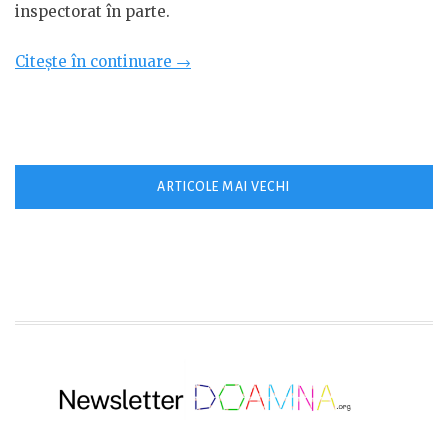
inspectorat în parte.
„Structura
Citește în continuare
→
anului
școlar
2026-
2027
Navigare
ARTICOLE MAI VECHI
Maramureș”
în
articole