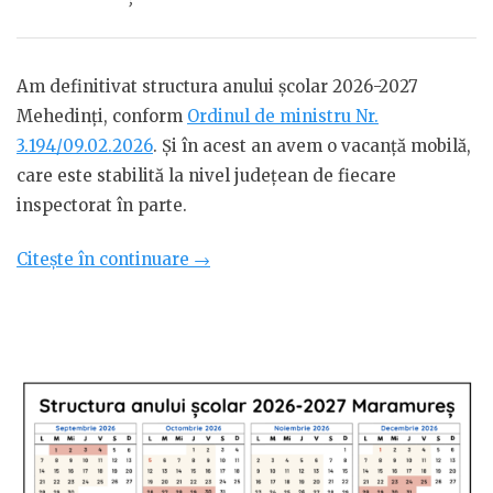
Am definitivat structura anului școlar 2026-2027
Mehedinți, conform
Ordinul de ministru Nr.
3.194/09.02.2026
. Și în acest an avem o vacanță mobilă,
care este stabilită la nivel județean de fiecare
inspectorat în parte.
„Structura
Citește în continuare
→
anului
școlar
2026-
2027
Mehedinți”