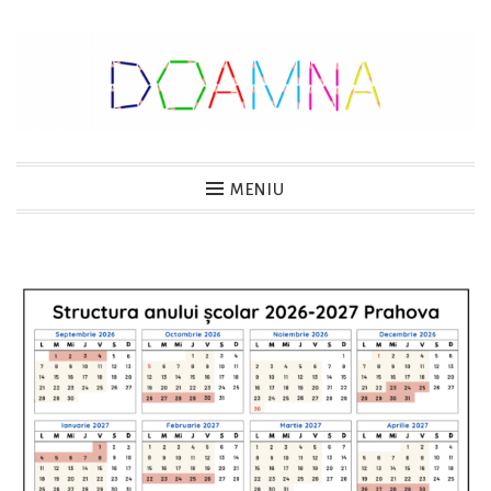
Sari
la
conținut
DOAMNA
MENIU