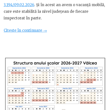
3.194/09.02.2026
. Și în acest an avem o vacanță mobilă,
care este stabilită la nivel județean de fiecare
inspectorat în parte.
„Structura
Citește în continuare
→
anului
școlar
2026-
2027
Tulcea”