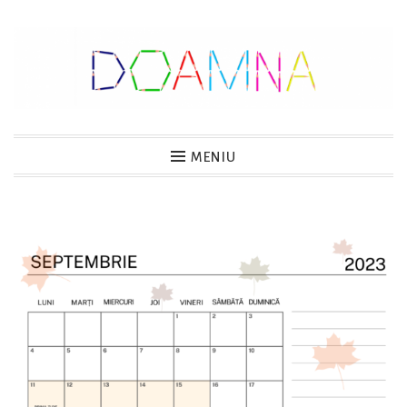
Sari
la
conținut
DOAMNA
MENIU