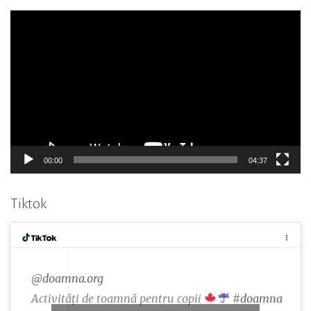
Player
video
00:00
04:37
Tiktok
@doamna.org
Activități de toamnă pentru copii
#doamna