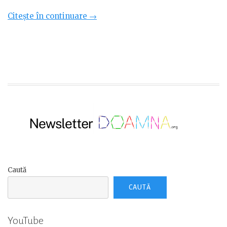
„Calendar
Citește în continuare
→
de
școală
–
septembrie
2023-
august
2024”
Caută
CAUTĂ
YouTube