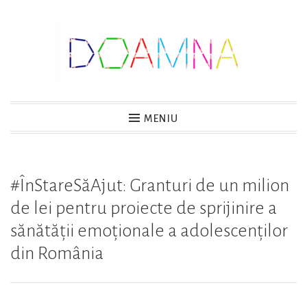
Sari
la
conținut
DOAMNA
MENIU
#ÎnStareSăAjut: Granturi de un milion
de lei pentru proiecte de sprijinire a
sănătății emoționale a adolescenților
din România