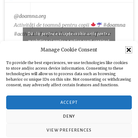
@doamna.org
Activități de toamnă pentru copii
#doamna
#activitati
#copii
#elevi
#toamna
#frunze
Dă clic pentru a accepta cookie-urile pentru
marketing și pentru a activa acest conținut
Manage Cookie Consent
♬ Famous piano songs for comedy and cooking
programs - moshimo sound design
To provide the best experiences, we use technologies like cookies
to store and/or access device information. Consenting to these
technologies will allow us to process data such as browsing
behavior or unique IDs on this site. Not consenting or withdrawing
consent, may adversely affect certain features and functions.
ACCEPT
DENY
VIEW PREFERENCES
Propulsat cu mândrie de WordPress
|
Tema: Toujours de