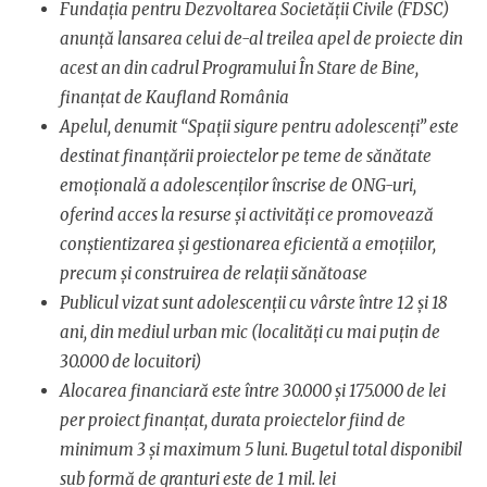
Fundația pentru Dezvoltarea Societății Civile (FDSC)
anunță lansarea celui de-al treilea apel de proiecte din
acest an din cadrul Programului În Stare de Bine,
finanțat de Kaufland România
Apelul, denumit “Spații sigure pentru adolescenți” este
destinat finanțării proiectelor pe teme de sănătate
emoțională a adolescenților înscrise de ONG-uri,
oferind acces la resurse și activități ce promovează
conștientizarea și gestionarea eficientă a emoțiilor,
precum și construirea de relații sănătoase
Publicul vizat sunt adolescenții cu vârste între 12 și 18
ani, din mediul urban mic (localități cu mai puțin de
30.000 de locuitori)
Alocarea financiară este între 30.000 și 175.000 de lei
per proiect finanțat, durata proiectelor fiind de
minimum 3 și maximum 5 luni. Bugetul total disponibil
sub formă de granturi este de 1 mil. lei