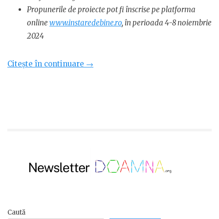
Propunerile de proiecte pot fi înscrise pe platforma
online
www.instaredebine.ro
, în perioada 4-8 noiembrie
2024
„#ÎnStareSăAjut:
Citește în continuare
→
Granturi
de
un
milion
de
lei
pentru
proiecte
de
sprijinire
a
Caută