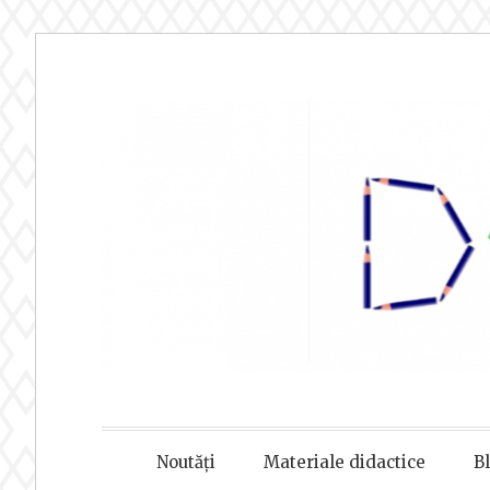
Sari
la
conținut
DOAMNA
Noutăți
Materiale didactice
B