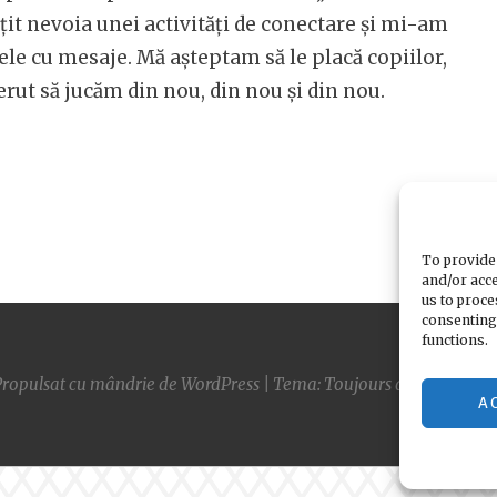
mțit nevoia unei activități de conectare și mi-am
ele cu mesaje. Mă așteptam să le placă copiilor,
erut să jucăm din nou, din nou și din nou.
To provide 
and/or acce
us to proce
consenting
functions.
ropulsat cu mândrie de WordPress
|
Tema: Toujours de
Automatti
A