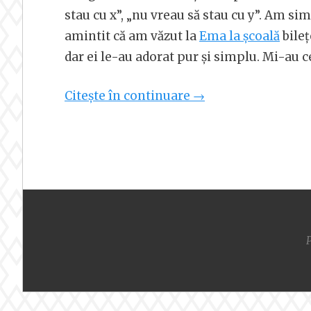
stau cu x”, „nu vreau să stau cu y”. Am si
amintit că am văzut la
Ema la școală
bileț
dar ei le-au adorat pur și simplu. Mi-au c
„Mesaje
Citește în continuare
→
de
apreciere
–
bilețele
pentru
colegi”
P