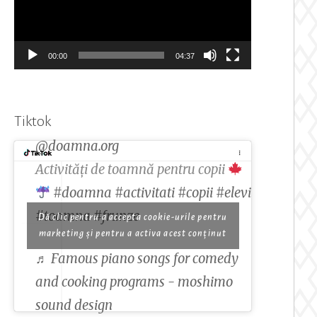
00:00
04:37
Tiktok
@doamna.org
Activități de toamnă pentru copii
#doamna
#activitati
#copii
#elevi
#toamna
#frunze
Dă clic pentru a accepta cookie-urile pentru
marketing și pentru a activa acest conținut
♬ Famous piano songs for comedy
and cooking programs - moshimo
sound design