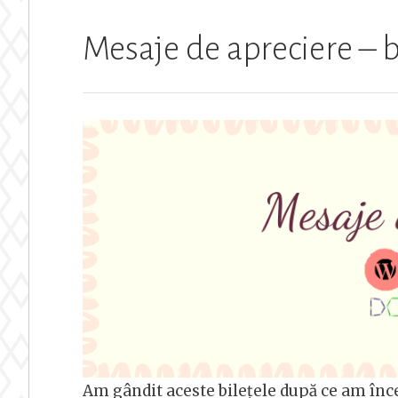
din
clasă”
Mesaje de apreciere – b
Am gândit aceste bilețele după ce am înce