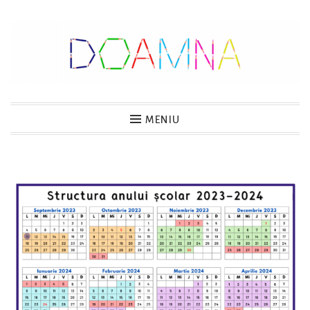
Sari
la
conținut
DOAMNA
MENIU