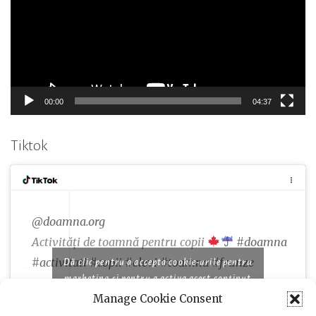
00:00
04:37
Tiktok
@doamna.org
Activități de toamnă pentru copii
#doamna
#activitati
#copii
#elevi
#toamna
#frunze
Dă clic pentru a accepta cookie-urile pentru
marketing și pentru a activa acest conținut
Manage Cookie Consent
♬ Famous piano songs for comedy and cooking