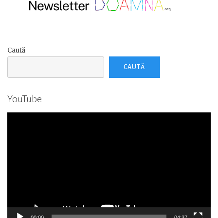
Caută
CAUTĂ
YouTube
Player
video
00:00
04:37