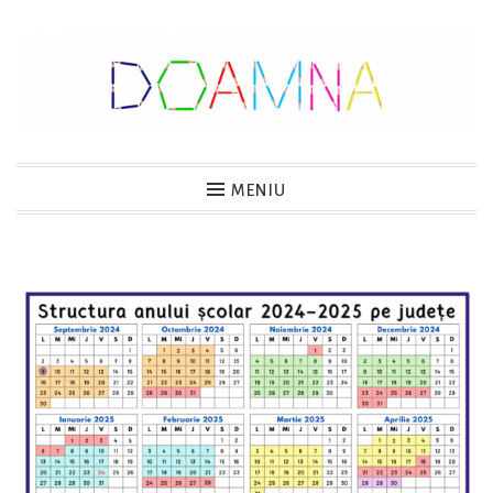
Sari
la
conținut
DOAMNA
MENIU