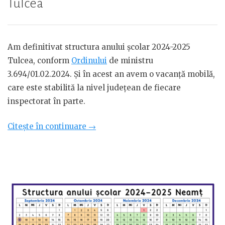
Tulcea
Am definitivat structura anului școlar 2024-2025
Tulcea, conform
Ordinului
de ministru
3.694/01.02.2024. Și în acest an avem o vacanță mobilă,
care este stabilită la nivel județean de fiecare
inspectorat în parte.
„Structura
Citește în continuare
→
anului
școlar
2024-
2025
Tulcea”