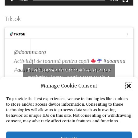
Tiktok
@doamna.org
Activități de toamnă pentru copii
#doamna
#activitati
#copii
#elevi
#toamna
#frunze
Dă clic pentru a accepta cookie-urile pentru
marketing și pentru a activa acest conținut
Manage Cookie Consent
♬ Famous piano songs for comedy and cooking
programs - moshimo sound design
To provide the best experiences, we use technologies like cookies
to store and/or access device information. Consenting to these
technologies will allow us to process data such as browsing
behavior or unique IDs on this site. Not consenting or withdrawing
consent, may adversely affect certain features and functions.