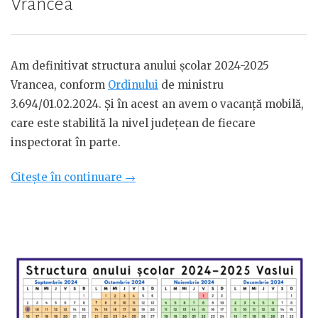
Vrancea
Am definitivat structura anului școlar 2024-2025
Vrancea, conform
Ordinului
de ministru
3.694/01.02.2024. Și în acest an avem o vacanță mobilă,
care este stabilită la nivel județean de fiecare
inspectorat în parte.
„Structura
Citește în continuare
→
anului
școlar
2024-
2025
Vrancea”