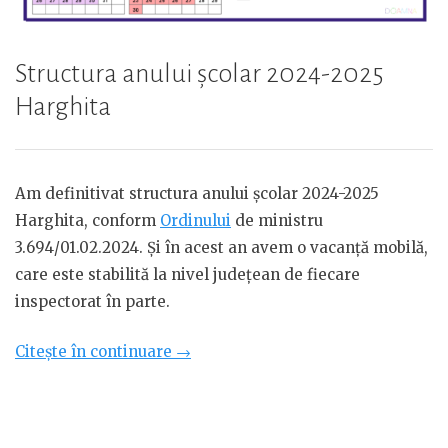
Structura anului școlar 2024-2025
Harghita
Am definitivat structura anului școlar 2024-2025
Harghita, conform
Ordinului
de ministru
3.694/01.02.2024. Și în acest an avem o vacanță mobilă,
care este stabilită la nivel județean de fiecare
inspectorat în parte.
„Structura
Citește în continuare
→
anului
școlar
2024-