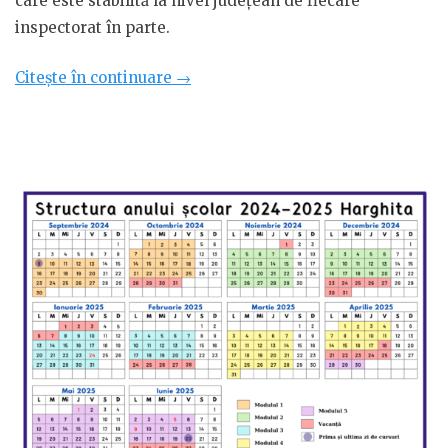
care este stabilită la nivel județean de fiecare
inspectorat în parte.
„Structura
Citește în continuare
→
anului
școlar
2024-
2025
Neamț”