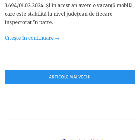
3.694/01.02.2024. Și în acest an avem o vacanță mobilă,
care este stabilită la nivel județean de fiecare
inspectorat în parte.
„Structura
Citește în continuare
→
anului
școlar
2024-
2025
Navigare
ARTICOLE MAI VECHI
Hunedoara”
în
articole