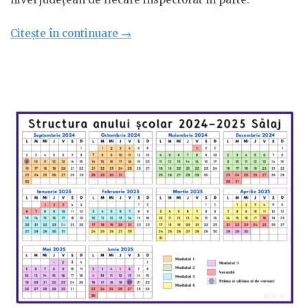
„Structura
Citește în continuare
→
anului
școlar
2024-
2025
Vaslui”