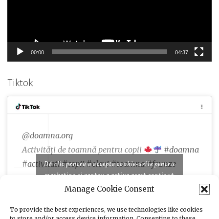
00:00
04:37
Tiktok
@doamna.org
Activități de toamnă pentru copii
#doamna
#activitati
#copii
#elevi
#toamna
#frunze
Dă clic pentru a accepta cookie-urile pentru
marketing și pentru a activa acest conținut
Manage Cookie Consent
♬ Famous piano songs for comedy and cooking
programs - moshimo sound design
To provide the best experiences, we use technologies like cookies
to store and/or access device information. Consenting to these