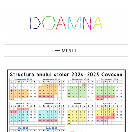
Sari
la
conținut
DOAMNA
MENIU