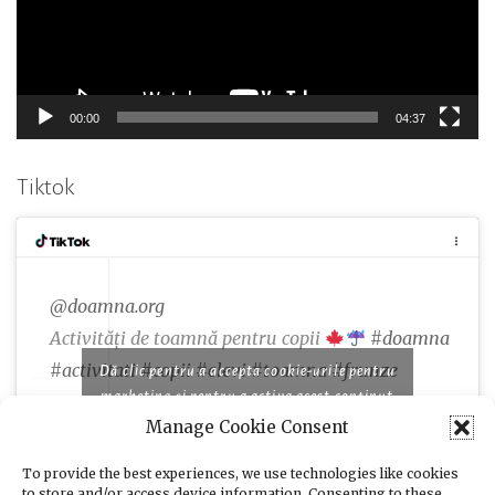
00:00
04:37
Tiktok
@doamna.org
Activități de toamnă pentru copii
#doamna
#activitati
#copii
#elevi
#toamna
#frunze
Dă clic pentru a accepta cookie-urile pentru
marketing și pentru a activa acest conținut
Manage Cookie Consent
♬ Famous piano songs for comedy and cooking
programs - moshimo sound design
To provide the best experiences, we use technologies like cookies
to store and/or access device information. Consenting to these