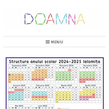
Sari
la
conținut
DOAMNA
MENIU