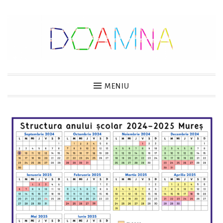
Sari
la
conținut
DOAMNA
MENIU