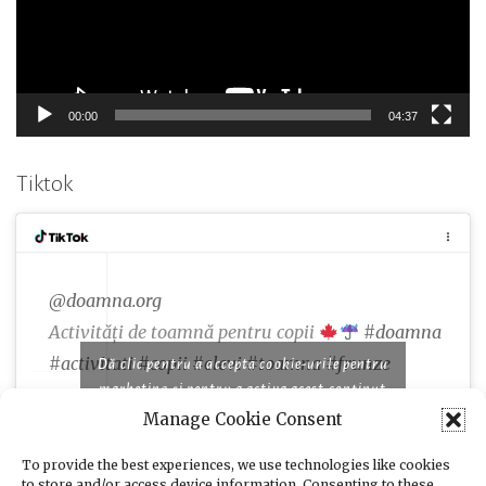
00:00
04:37
Tiktok
@doamna.org
Activități de toamnă pentru copii
#doamna
#activitati
#copii
#elevi
#toamna
#frunze
Dă clic pentru a accepta cookie-urile pentru
marketing și pentru a activa acest conținut
Manage Cookie Consent
♬ Famous piano songs for comedy and cooking
programs - moshimo sound design
To provide the best experiences, we use technologies like cookies
to store and/or access device information. Consenting to these