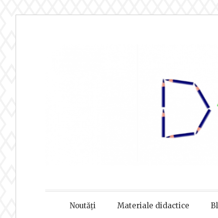
Sari
la
conținut
DOAMNA
Noutăți
Materiale didactice
B