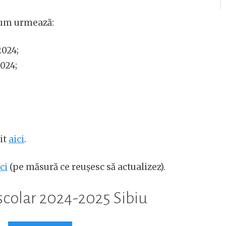
 cum urmează:
2024;
024;
it
aici
.
ci
(pe măsură ce reușesc să actualizez).
școlar 2024-2025 Sibiu