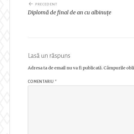
Navigare
PRECEDENT
în
Diplomă de final de an cu albinuțe
articole
Lasă un răspuns
Adresa ta de email nu va fi publicată.
Câmpurile obli
COMENTARIU
*