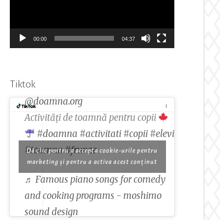
00:00
04:37
Tiktok
@doamna.org
Activități de toamnă pentru copii
#doamna
#activitati
#copii
#elevi
#toamna
#frunze
Dă clic pentru a accepta cookie-urile pentru
marketing și pentru a activa acest conținut
♬ Famous piano songs for comedy
and cooking programs - moshimo
sound design