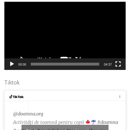
Player
video
00:00
04:37
Tiktok
@doamna.org
Activități de toamnă pentru copii
#doamna