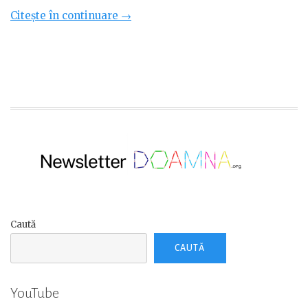
„Felicitări
Citește în continuare
→
cu
ciocolată
–
cadou,
brad
și
om
de
zăpadă”
Caută
CAUTĂ
YouTube