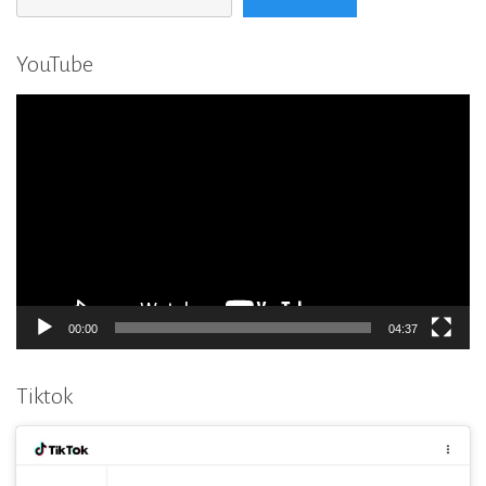
YouTube
Player
video
00:00
04:37
Tiktok