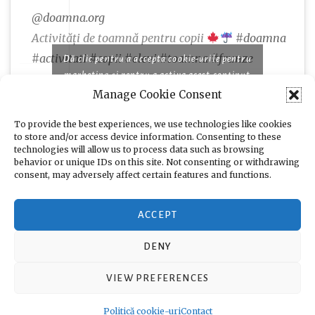
@doamna.org
Activități de toamnă pentru copii
#doamna
#activitati
#copii
#elevi
#toamna
#frunze
Dă clic pentru a accepta cookie-urile pentru
marketing și pentru a activa acest conținut
Manage Cookie Consent
♬ Famous piano songs for comedy and cooking
programs - moshimo sound design
To provide the best experiences, we use technologies like cookies
to store and/or access device information. Consenting to these
technologies will allow us to process data such as browsing
behavior or unique IDs on this site. Not consenting or withdrawing
consent, may adversely affect certain features and functions.
ACCEPT
DENY
VIEW PREFERENCES
Propulsat cu mândrie de WordPress
|
Tema: Toujours de
Automattic
.
Politică cookie-uri
Contact