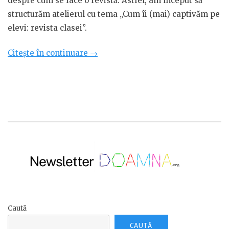
despre cum se face o revistă. Astfel, am început să
structurăm atelierul cu tema „Cum îi (mai) captivăm pe
elevi: revista clasei”.
„Cum
Citește în continuare
→
îi
(mai)
captivăm
pe
elevi:
revista
clasei”
Caută
CAUTĂ