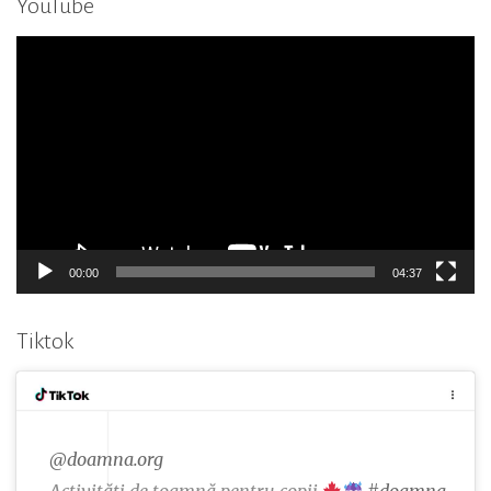
YouTube
Player
video
00:00
04:37
Tiktok
@doamna.org
Activități de toamnă pentru copii
#doamna