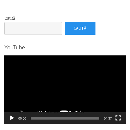
Caută
CAUTĂ
YouTube
Player
video
00:00
04:37