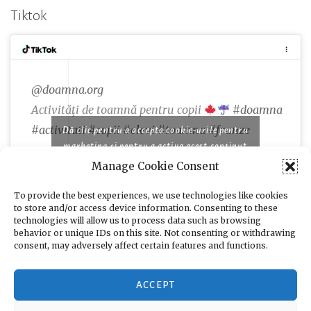
Tiktok
@doamna.org
Activități de toamnă pentru copii
#doamna
#activitati
#copii
#elevi
#toamna
#frunze
Dă clic pentru a accepta cookie-urile pentru
marketing și pentru a activa acest conținut
Manage Cookie Consent
♬ Famous piano songs for comedy and cooking
programs - moshimo sound design
To provide the best experiences, we use technologies like cookies
to store and/or access device information. Consenting to these
technologies will allow us to process data such as browsing
behavior or unique IDs on this site. Not consenting or withdrawing
consent, may adversely affect certain features and functions.
ACCEPT