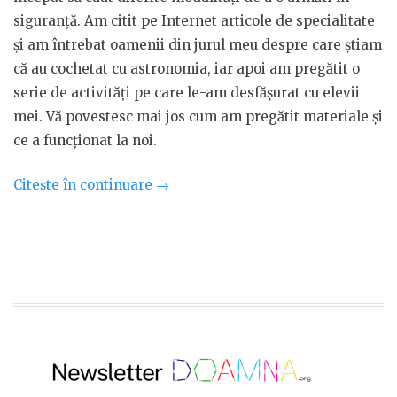
siguranță. Am citit pe Internet articole de specialitate
și am întrebat oamenii din jurul meu despre care știam
că au cochetat cu astronomia, iar apoi am pregătit o
serie de activități pe care le-am desfășurat cu elevii
mei. Vă povestesc mai jos cum am pregătit materiale și
ce a funcționat la noi.
„Cum
Citește în continuare
→
să
urmărești
eclipsa
de
soare
cu
copiii”