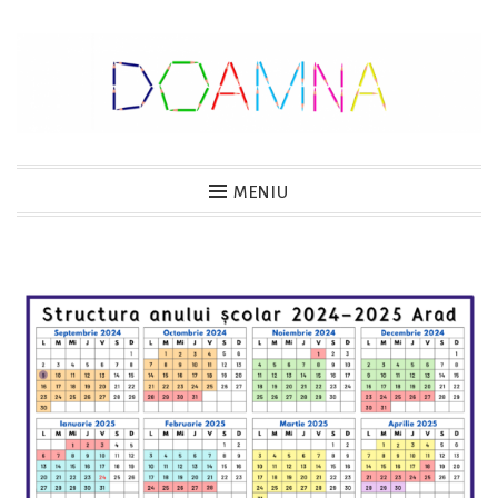
Sari
la
conținut
DOAMNA
MENIU