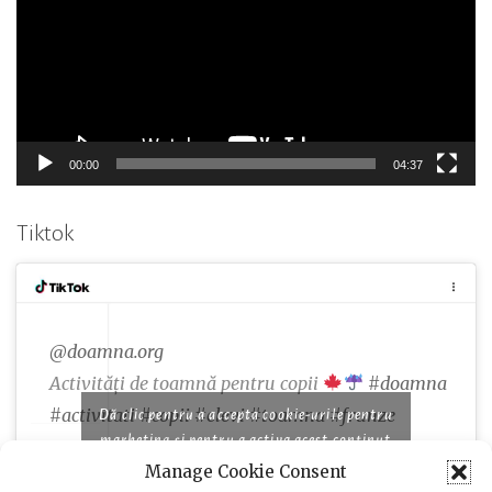
00:00
04:37
Tiktok
@doamna.org
Activități de toamnă pentru copii
#doamna
#activitati
#copii
#elevi
#toamna
#frunze
Dă clic pentru a accepta cookie-urile pentru
marketing și pentru a activa acest conținut
Manage Cookie Consent
♬ Famous piano songs for comedy and cooking