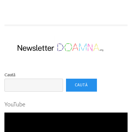
școlar
2024-
2025
Arad”
Caută
CAUTĂ
YouTube
Player
video