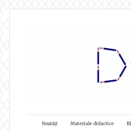
Sari
la
conținut
DOAMNA
Noutăți
Materiale didactice
B