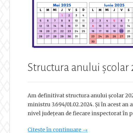
Structura anului școla
Am definitivat structura anului școlar 2
ministru 3.694/01.02.2024. Și în acest an 
nivel județean de fiecare inspectorat în p
„Structura
Citește în continuare
→