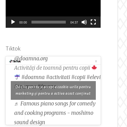
00:00
04:37
Tiktok
@doamna.org
Activități de toamnă pentru copii
#doamna
#activitati
#copii
#elevi
#toamna
#frunze
Dă clic pentru a accepta cookie-urile pentru
marketing și pentru a activa acest conținut
♬ Famous piano songs for comedy
and cooking programs - moshimo
sound design