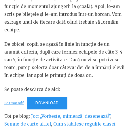
funcție de momentul ajungerii la școală). Apoi, le-am
scris pe bilețele și le-am introdus într-un borcan. Vom
extrage unul de fiecare dată când trebuie să formăm
echipe.
De obicei, copiii se așază în linie în funcție de un
anumit criteriu, după care formez echipele de câte 3, 4
sau 5, în funcție de activitate. Dacă nu vi se potrivesc
toate, puteți selecta doar câteva idei de a împărți elevii
în echipe, iar apoi le printați de două ori.
Se poate descărca de aici:
Format pdf
DOWNLOAD
Tot pe blog:
Joc: „Vorbește, mimează, desenează!”
,
Semne de carte altfel
,
Cum stabilesc regulile clasei