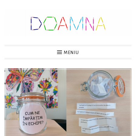
Sari
la
conținut
DOAMNA
MENIU