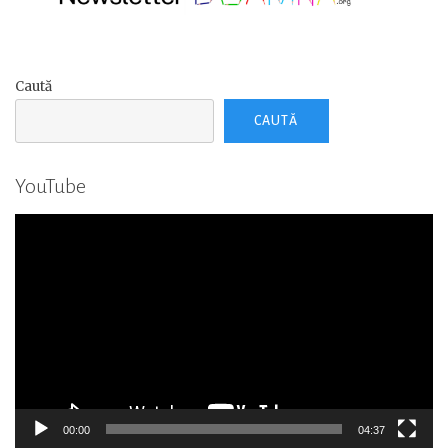
Caută
CAUTĂ
YouTube
Player
video
00:00
04:37