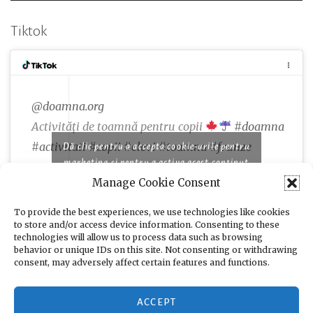
Tiktok
@doamna.org
Activități de toamnă pentru copii
#doamna
#activitati
#copii
#elevi
#toamna
#frunze
Dă clic pentru a accepta cookie-urile pentru
marketing și pentru a activa acest conținut
Manage Cookie Consent
♬ Famous piano songs for comedy and cooking
programs - moshimo sound design
To provide the best experiences, we use technologies like cookies
to store and/or access device information. Consenting to these
technologies will allow us to process data such as browsing
behavior or unique IDs on this site. Not consenting or withdrawing
consent, may adversely affect certain features and functions.
ACCEPT