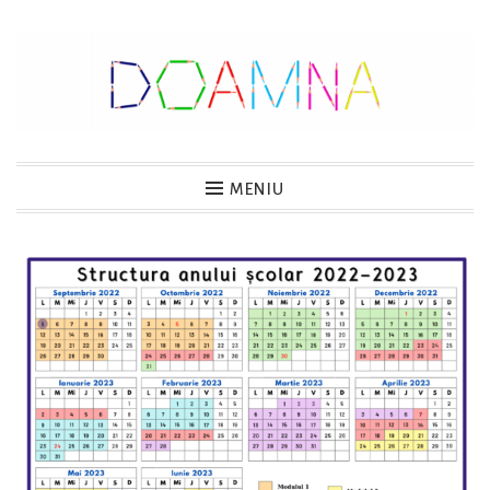
Sari
la
conținut
DOAMNA
MENIU