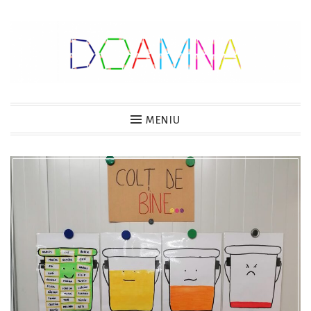
Sari
la
conținut
DOAMNA
MENIU