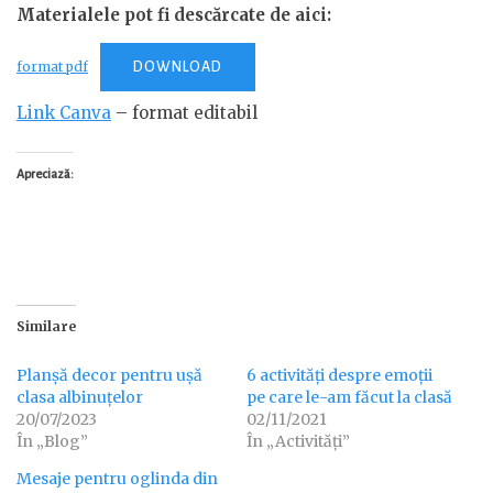
Materialele pot fi descărcate de aici:
format pdf
DOWNLOAD
Link Canva
– format editabil
Apreciază:
Similare
Planșă decor pentru ușă
6 activități despre emoții
clasa albinuțelor
pe care le-am făcut la clasă
20/07/2023
02/11/2021
În „Blog”
În „Activități”
Mesaje pentru oglinda din