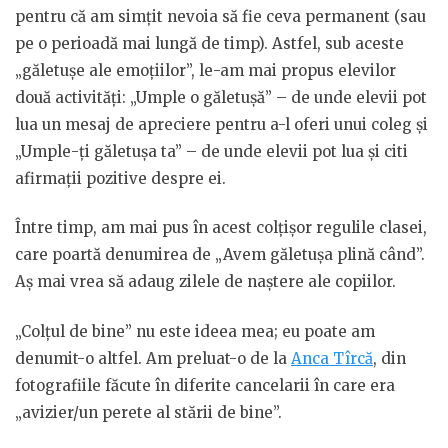
pentru că am simțit nevoia să fie ceva permanent (sau
pe o perioadă mai lungă de timp). Astfel, sub aceste
„găletușe ale emoțiilor”, le-am mai propus elevilor
două activități: „Umple o găletușă” – de unde elevii pot
lua un mesaj de apreciere pentru a-l oferi unui coleg și
„Umple-ți găletușa ta” – de unde elevii pot lua și citi
afirmații pozitive despre ei.
Între timp, am mai pus în acest colțișor regulile clasei,
care poartă denumirea de „Avem găletușa plină când”.
Aș mai vrea să adaug zilele de naștere ale copiilor.
„Colțul de bine” nu este ideea mea; eu poate am
denumit-o altfel. Am preluat-o de la
Anca Tîrcă
, din
fotografiile făcute în diferite cancelarii în care era
„avizier/un perete al stării de bine”.