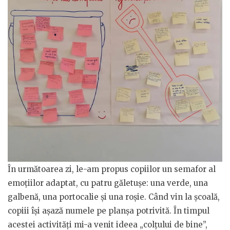
În următoarea zi, le-am propus copiilor un semafor al
emoțiilor adaptat, cu patru găletușe: una verde, una
galbenă, una portocalie și una roșie. Când vin la școală,
copiii își așază numele pe planșa potrivită. În timpul
acestei activități mi-a venit ideea „colțului de bine”,