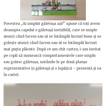
Povestea „Ai umplut găletușa azi?” spune că toți avem
deasupra capului o găletușă invizibilă, care se umple
atunci când facem sau ni se întâmplă lucruri bune și se
golește atunci când facem sau ni se întâmplă lucruri
mai puțin plăcute. După ce am citit cartea, i-am invitat
pe copii să numească comportamentele care umplu
sau golesc găletușa, notându-le pe două planșe
reprezentative (o găletușă și o lopățică – prezentă și ea
în carte).