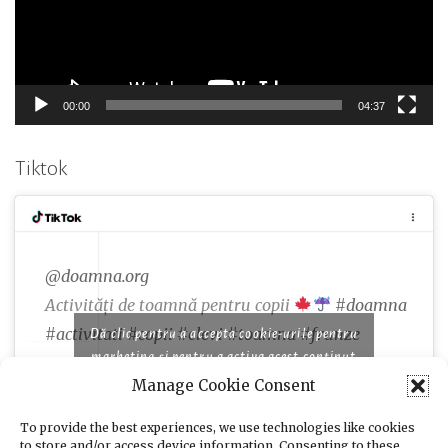
00:00
04:37
Tiktok
@doamna.org
Activități de toamnă pentru copii
#doamna
#activitati
#copii
#elevi
#toamna
#frunze
Dă clic pentru a accepta cookie-urile pentru
marketing și pentru a activa acest conținut
Manage Cookie Consent
♬ Famous piano songs for comedy and cooking
programs - moshimo sound design
To provide the best experiences, we use technologies like cookies
to store and/or access device information. Consenting to these