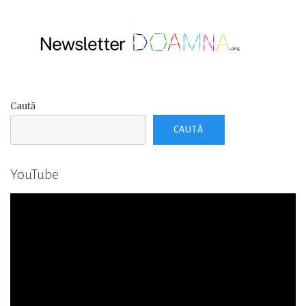
tăi”
Caută
CAUTĂ
YouTube
Player
video