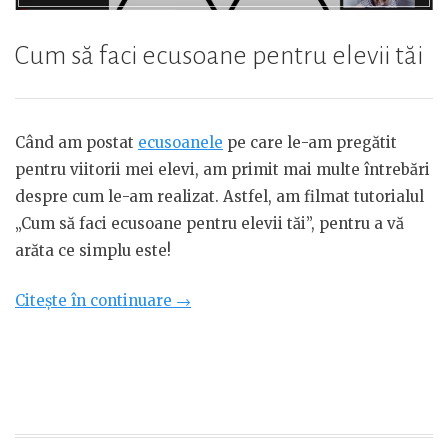
Cum să faci ecusoane pentru elevii tăi
Când am postat
ecusoanele
pe care le-am pregătit
pentru viitorii mei elevi, am primit mai multe întrebări
despre cum le-am realizat. Astfel, am filmat tutorialul
„Cum să faci ecusoane pentru elevii tăi”, pentru a vă
arăta ce simplu este!
„Cum
Citește în continuare
→
să
faci
ecusoane
pentru
elevii