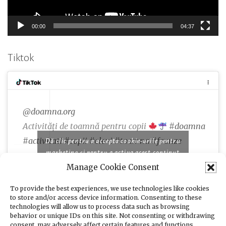
00:00
04:37
Tiktok
@doamna.org
Activități de toamnă pentru copii
#doamna
#activitati
#copii
#elevi
#toamna
#frunze
Dă clic pentru a accepta cookie-urile pentru
marketing și pentru a activa acest conținut
Manage Cookie Consent
♬ Famous piano songs for comedy and cooking
programs - moshimo sound design
To provide the best experiences, we use technologies like cookies
to store and/or access device information. Consenting to these
technologies will allow us to process data such as browsing
behavior or unique IDs on this site. Not consenting or withdrawing
consent, may adversely affect certain features and functions.