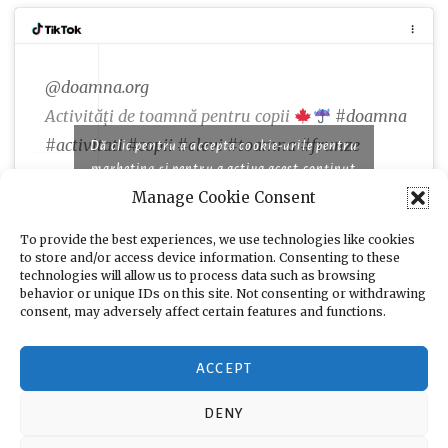
@doamna.org
Activități de toamnă pentru copii
#doamna
#activitati
#copii
#elevi
#toamna
#frunze
Dă clic pentru a accepta cookie-urile pentru
marketing și pentru a activa acest conținut
Manage Cookie Consent
♬ Famous piano songs for comedy and cooking
programs - moshimo sound design
To provide the best experiences, we use technologies like cookies
to store and/or access device information. Consenting to these
technologies will allow us to process data such as browsing
behavior or unique IDs on this site. Not consenting or withdrawing
consent, may adversely affect certain features and functions.
ACCEPT
DENY