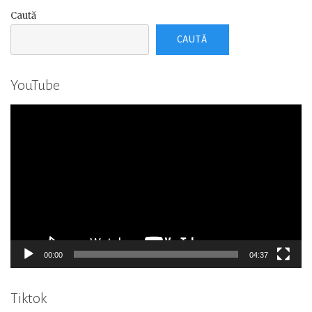
Caută
CAUTĂ
YouTube
Player
video
00:00
04:37
Tiktok