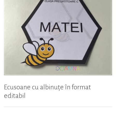
tăi”
Ecusoane cu albinuțe în format
editabil