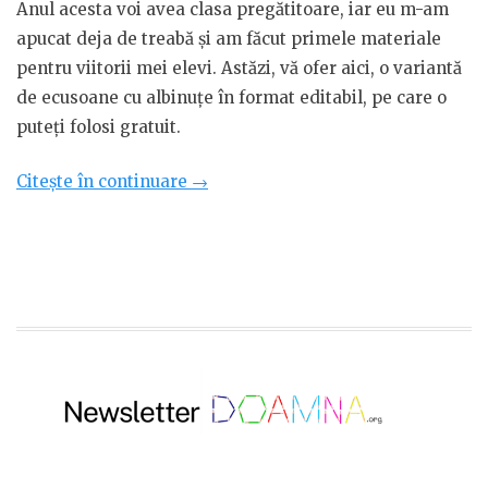
Anul acesta voi avea clasa pregătitoare, iar eu m-am
apucat deja de treabă și am făcut primele materiale
pentru viitorii mei elevi. Astăzi, vă ofer aici, o variantă
de ecusoane cu albinuțe în format editabil, pe care o
puteți folosi gratuit.
„Ecusoane
Citește în continuare
→
cu
albinuțe
în
format
editabil”