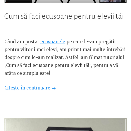
Cum să faci ecusoane pentru elevii tăi
Când am postat
ecusoanele
pe care le-am pregătit
pentru viitorii mei elevi, am primit mai multe întrebări
despre cum le-am realizat. Astfel, am filmat tutorialul
„Cum să faci ecusoane pentru elevii tăi”, pentru a vă
arăta ce simplu este!
„Cum
Citește în continuare
→
să
faci
ecusoane
pentru
elevii